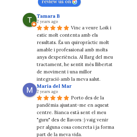
review us on
Tamara B
2 years ago
Vinc a veure Loik i 
estic molt contenta amb els 
resultats. És un quiropràctic molt 
amable i professional amb molts 
anys dexperiència. Al llarg del meu 
tractament, he sentit més llibertat 
de moviment i una millor 
integració amb la meva salut.
María del Mar
2 years ago
Porto des de la 
pandèmia ajustant-me en aquest 
centre. Bianca està sent el meu 
"guru" des de llavors :) vaig venir 
per alguna cosa concreta i ja forma 
part de la meva vida.