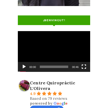
¡BENVINGUT!
Video
Player
00:00
00:46
Centre Quiropràctic
L'Olivera
4.9
Based on 79 reviews
powered by
G
o
o
g
l
e