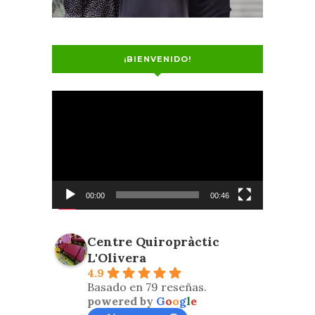
¡BIENVENIDO!
Reproductor
de
vídeo
00:00
00:46
Centre Quiropràctic
L'Olivera
4.9
Basado en 79 reseñas.
powered by
G
o
o
g
l
e