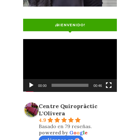
¡BIENVENIDO!
Reproductor
de
vídeo
00:00
00:46
Centre Quiropràctic
L'Olivera
4.9
Basado en 79 reseñas.
powered by
G
o
o
g
l
e