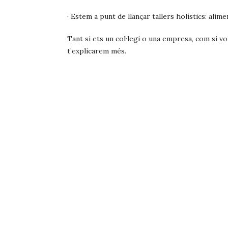
· Estem a punt de llançar tallers holístics: alim
Tant si ets un col·legi o una empresa, com si vol
t’explicarem més.