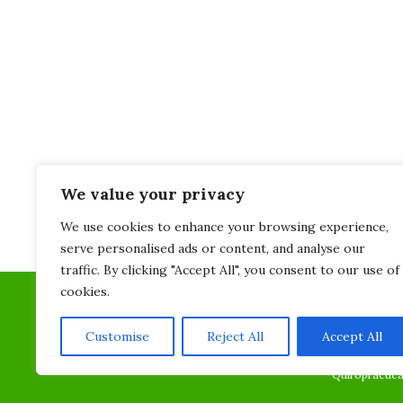
We value your privacy
We use cookies to enhance your browsing experience,
serve personalised ads or content, and analyse our
traffic. By clicking "Accept All", you consent to our use of
cookies.
Customise
Reject All
Accept All
Quiropràctica