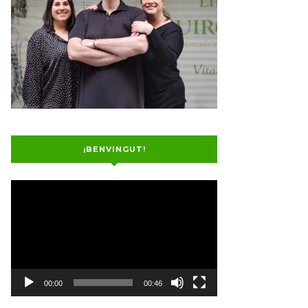
¡BENVINGUT!
Video
Player
00:00
00:46