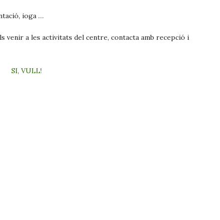
entació, ioga …
s venir a les activitats del centre, contacta amb recepció i
SI, VULL!