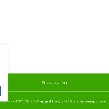
INSTAGRAM
 l'Olivera - 678700754 - C/Taquígraf Martí, 6, 08028 - recepcion@quiropracti