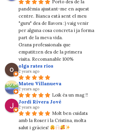
Porto des de la 
pandèmia ajustant-me en aquest 
centre. Bianca està sent el meu 
"guru" des de llavors :) vaig venir 
per alguna cosa concreta i ja forma 
part de la meva vida.
Grans professionals que 
empatitzen des de la primera 
visita. Recomanable 100%
olga rates rios
2 years ago
Mateu Villanueva
2 years ago
Loik és un mag !!
Jordi Rivera Jové
2 years ago
Molt ben cuidats 
amb la Roser i la Cristina, molta 
salut i gràcies! 