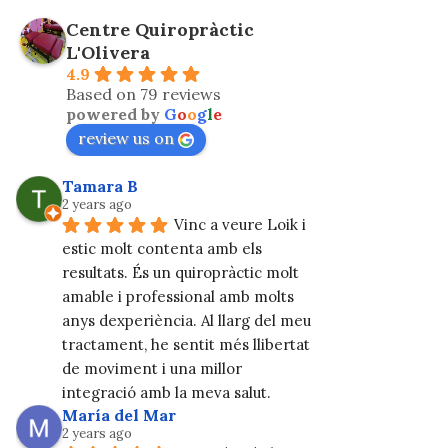
Centre Quiropràctic
L'Olivera
4.9
Based on 79 reviews
powered by
G
o
o
g
l
e
review us on
Tamara B
2 years ago
Vinc a veure Loik i 
estic molt contenta amb els 
resultats. És un quiropràctic molt 
amable i professional amb molts 
anys dexperiència. Al llarg del meu 
tractament, he sentit més llibertat 
de moviment i una millor 
integració amb la meva salut.
María del Mar
2 years ago