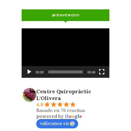
¡BIENVENIDO!
Reproductor
de
vídeo
00:00
00:46
Centre Quiropràctic
L'Olivera
4.9
Basado en 79 reseñas.
powered by
G
o
o
g
l
e
valóranos en