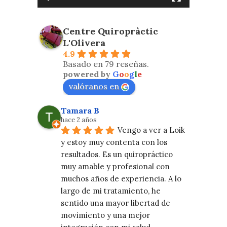
Centre Quiropràctic
L'Olivera
4.9
Basado en 79 reseñas.
powered by
G
o
o
g
l
e
valóranos en
Tamara B
hace 2 años
Vengo a ver a Loik 
y estoy muy contenta con los 
resultados. Es un quiropráctico 
muy amable y profesional con 
muchos años de experiencia. A lo 
largo de mi tratamiento, he 
sentido una mayor libertad de 
movimiento y una mejor 