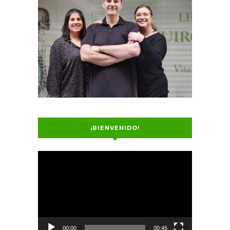
¡BIENVENIDO!
Reproductor
de
vídeo
00:00
00:46