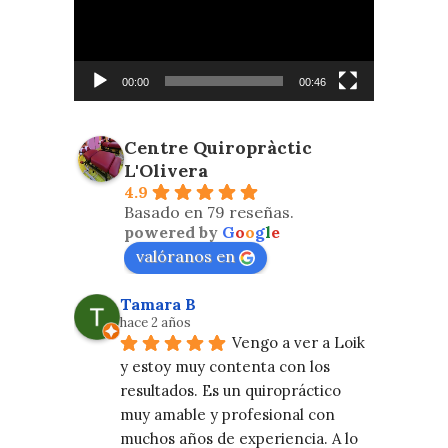
00:00
00:46
Centre Quiropràctic
L'Olivera
4.9
Basado en 79 reseñas.
powered by
G
o
o
g
l
e
valóranos en
Tamara B
hace 2 años
Vengo a ver a Loik 
y estoy muy contenta con los 
resultados. Es un quiropráctico 
muy amable y profesional con 
muchos años de experiencia. A lo 