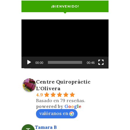
¡BIENVENIDO!
Reproductor
de
vídeo
00:00
00:46
Centre Quiropràctic
L'Olivera
4.9
Basado en 79 reseñas.
powered by
G
o
o
g
l
e
valóranos en
Tamara B