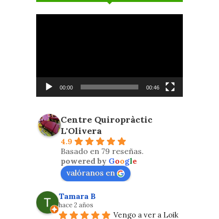
Reproductor
de
vídeo
00:00
00:46
Centre Quiropràctic
L'Olivera
4.9
Basado en 79 reseñas.
powered by
G
o
o
g
l
e
valóranos en
Tamara B
hace 2 años
Vengo a ver a Loik 