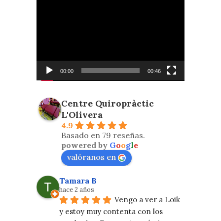
Reproductor
de
vídeo
00:00
00:46
Centre Quiropràctic
L'Olivera
4.9
Basado en 79 reseñas.
powered by
G
o
o
g
l
e
valóranos en
Tamara B
hace 2 años
Vengo a ver a Loik 
y estoy muy contenta con los 