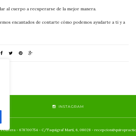
dar al cuerpo a recuperarse de la mejor manera.
remos encantados de contarte cómo podemos ayudarte a ti y a
INSTAGRAM
 l'Olivera - 678700754 - C/Taquígraf Martí, 6, 08028 - recepcion@quiropracti