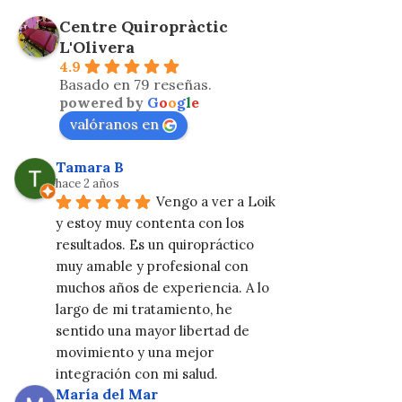
Centre Quiropràctic
L'Olivera
4.9
Basado en 79 reseñas.
powered by
G
o
o
g
l
e
valóranos en
Tamara B
hace 2 años
Vengo a ver a Loik 
y estoy muy contenta con los 
resultados. Es un quiropráctico 
muy amable y profesional con 
muchos años de experiencia. A lo 
largo de mi tratamiento, he 
sentido una mayor libertad de 
movimiento y una mejor 
integración con mi salud.
María del Mar