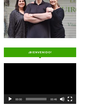
¡BIENVENIDO!
Reproductor
de
vídeo
00:00
00:46