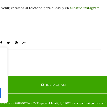
s venir, estamos al teléfono para dudas, y en
nuestro instagram
INSTAGRAM
 l'Olivera - 678700754 - C/Taquígraf Martí, 6, 08028 - recepcion@quiropracti