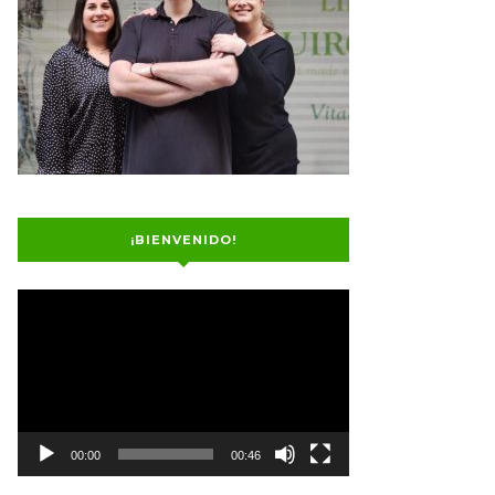
¡BIENVENIDO!
Reproductor
de
vídeo
00:00
00:46