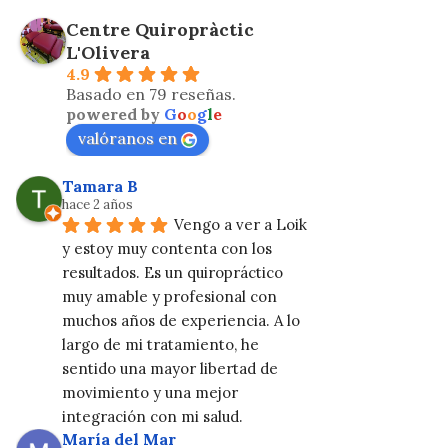
Centre Quiropràctic
L'Olivera
4.9
Basado en 79 reseñas.
powered by
G
o
o
g
l
e
valóranos en
Tamara B
hace 2 años
Vengo a ver a Loik 
y estoy muy contenta con los 
resultados. Es un quiropráctico 
muy amable y profesional con 
muchos años de experiencia. A lo 
largo de mi tratamiento, he 
sentido una mayor libertad de 
movimiento y una mejor 
integración con mi salud.
María del Mar