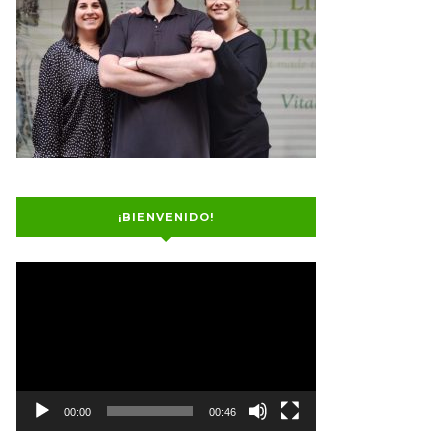
¡BIENVENIDO!
Reproductor
de
vídeo
00:00
00:46