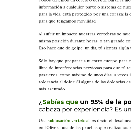
Todos tenemos un cerebro del que parte la médul
información a cualquier parte o sistema de n
para la vida, está protegido por una coraza; la
para que tengamos movilidad.
Al sufrir un impacto nuestras vértebras se mu
misma posición durante horas, o tan grande co
Eso hace que de golpe, un día, tú sientas algún 
Sólo hay que preparar a nuestro cuerpo para es
libre de interferencias nerviosas para que tú
pasajeros, como máximo de unos días. A veces
tolerancia al dolor. Si alguna de las dolencias 
más asentado.
¿
Sabías que
un 95% de la p
cabeza por
experiencia? Es u
Una
subluxación vertebral
, es decir, el desali
en l’Olivera una de las pruebas que realizamos e