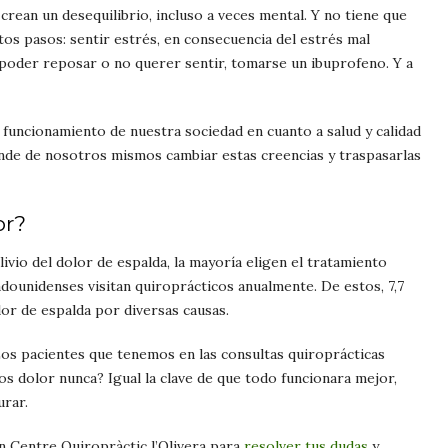
crean un desequilibrio, incluso a veces mental. Y no tiene que
tos pasos: sentir estrés, en consecuencia del estrés mal
 poder reposar o no querer sentir, tomarse un ibuprofeno. Y a
l funcionamiento de nuestra
sociedad en cuanto a salud y calidad
de de nosotros mismos cambiar estas creencias y traspasarlas
or?
ivio del dolor de espalda, la mayoría eligen el tratamiento
adounidenses visitan quiroprácticos anualmente. De estos, 7,7
lor de espalda por diversas causas.
Los pacientes que tenemos en las consultas quiroprácticas
mos dolor nunca? Igual la clave de que todo funcionara mejor,
urar.
n Centre Quiropràctic l’Olivera para
resolver tus dudas
y