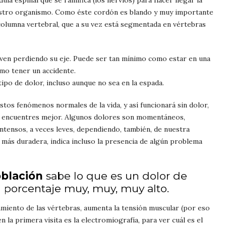
a espinal que se ramifica (los nervios) para hacer llegar la
uestro organismo. Como éste cordón es blando y muy importante
 columna vertebral, que a su vez está segmentada en vértebras
even perdiendo su eje. Puede ser tan mínimo como estar en una
mo tener un accidente.
tipo de dolor, incluso aunque no sea en la espada.
tos fenómenos normales de la vida, y así funcionará sin dolor,
 te encuentres mejor. Algunos dolores son momentáneos,
intensos, a veces leves, dependiendo, también, de nuestra
es más duradera, indica incluso la presencia de algún problema
oblación
sabe lo que es un dolor de
n porcentaje muy, muy, muy alto.
neamiento de las vértebras, aumenta la tensión muscular (por eso
n la primera visita es la electromiografía, para ver cuál es el