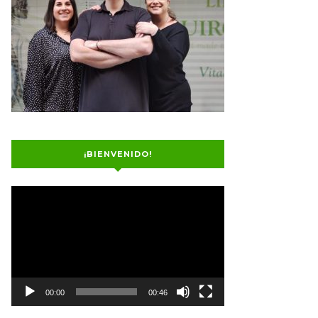
¡BIENVENIDO!
Reproductor
de
vídeo
00:00
00:46