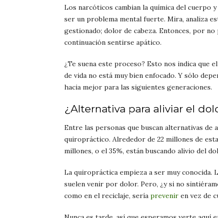
Los narcóticos cambian la química del cuerpo y 
ser un problema mental fuerte. Mira, analiza es
gestionado; dolor de cabeza. Entonces, por no
continuación sentirse apático.
¿Te suena este proceso? Esto nos indica que e
de vida no está muy bien enfocado. Y sólo
depen
hacia mejor
para las siguientes generaciones.
¿Alternativa para aliviar el dol
Entre las personas que buscan alternativas de al
quiropráctico. Alrededor de 22 millones de est
millones, o el 35%, están buscando alivio del do
La quiropráctica empieza a ser muy conocida. 
suelen venir por dolor. Pero, ¿y si no sintiéra
como en el reciclaje, sería
prevenir
en vez de c
Nunca es tarde, así que esperamos verte aquí e