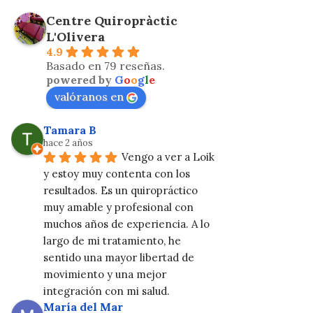
Centre Quiropràctic
L'Olivera
4.9
Basado en 79 reseñas.
powered by
G
o
o
g
l
e
valóranos en
Tamara B
hace 2 años
Vengo a ver a Loik 
y estoy muy contenta con los 
resultados. Es un quiropráctico 
muy amable y profesional con 
muchos años de experiencia. A lo 
largo de mi tratamiento, he 
sentido una mayor libertad de 
movimiento y una mejor 
integración con mi salud.
María del Mar