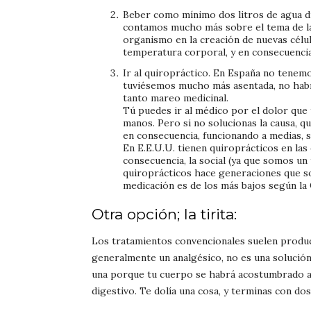
Beber como mínimo dos litros de agua di
contamos mucho más sobre el tema de la
organismo en la creación de nuevas células
temperatura corporal, y en consecuencia 
Ir al quiropráctico. En España no tenemo
tuviésemos mucho más asentada, no habría
tanto mareo medicinal.
Tú puedes ir al médico por el dolor que 
manos. Pero si no solucionas la causa, qu
en consecuencia, funcionando a medias, 
En E.E.U.U. tienen quiroprácticos en las
consecuencia, la social (ya que somos un
quiroprácticos hace generaciones que so
medicación es de los más bajos según la
Otra opción; la tirita:
Los tratamientos convencionales suelen producir
generalmente un analgésico, no es una solución 
una porque tu cuerpo se habrá acostumbrado a 
digestivo. Te dolía una cosa, y terminas con dos