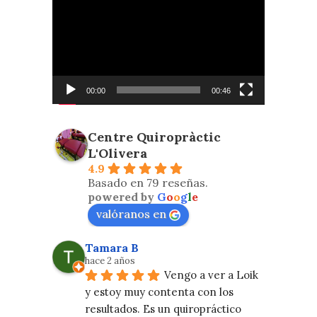
de
vídeo
00:00
00:46
Centre Quiropràctic
L'Olivera
4.9
Basado en 79 reseñas.
powered by
G
o
o
g
l
e
valóranos en
Tamara B
hace 2 años
Vengo a ver a Loik 
y estoy muy contenta con los 
resultados. Es un quiropráctico 